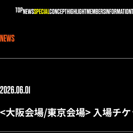
TOP
NEWS
SPECIAL
CONCEPT
HIGHLIGHT
MEMBERS
INFORMATION
NEWS
2026.06.01
<大阪会場/東京会場> 入場